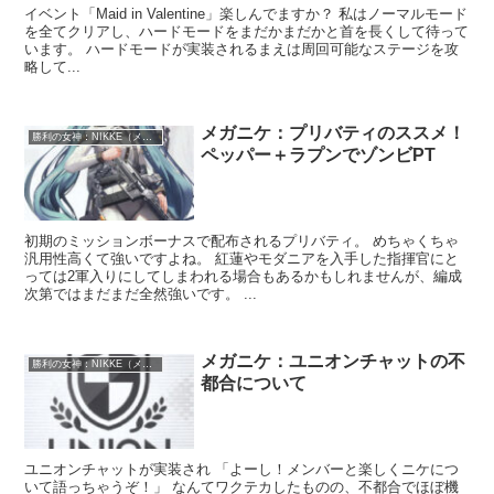
イベント「Maid in Valentine」楽しんでますか？ 私はノーマルモード
を全てクリアし、ハードモードをまだかまだかと首を長くして待って
います。 ハードモードが実装されるまえは周回可能なステージを攻
略して...
メガニケ：プリバティのススメ！
勝利の女神：NIKKE（メガニケ）
ペッパー＋ラプンでゾンビPT
初期のミッションボーナスで配布されるプリバティ。 めちゃくちゃ
汎用性高くて強いですよね。 紅蓮やモダニアを入手した指揮官にと
っては2軍入りにしてしまわれる場合もあるかもしれませんが、編成
次第ではまだまだ全然強いです。 ...
メガニケ：ユニオンチャットの不
勝利の女神：NIKKE（メガニケ）
都合について
ユニオンチャットが実装され 「よーし！メンバーと楽しくニケにつ
いて語っちゃうぞ！」 なんてワクテカしたものの、不都合でほぼ機