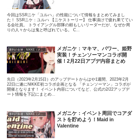
今回はSSRニケ「ユルハ」の性能について情報をまとめてみまし
た！ SSRニケ：ユルハ 【ニケストーリー】 仕事漬けで疲れ果ててい
る会社員。 トライアングル部隊の頼もしいリーダーだが、なぜか周
りの人々からは鬼と呼ばれている。 C...
メガニケ：マキマ、パワー、姫野
勝利の女神：NIKKE（メガニケ）
実装！チェンソーマンコラボ開
催！2月22日アプデ内容まとめ
先日（2023年2月15日）のアップデートからはや1週間、2023年2月
22日に遂にNIKKE初コラボ企画となる 「チェンソーマン」コラボが
開催となります！ イベント内容についてなど、公式の2/22アップデ
ート情報を下記にまとめ...
メガニケ：イベント周回でコアダ
勝利の女神：NIKKE（メガニケ）
ストを貯めよう！Maid in
Valentine