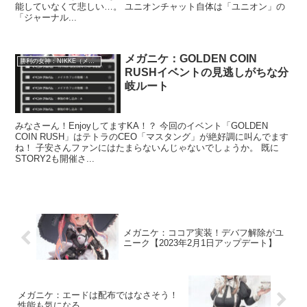
能していなくて悲しい…。 ユニオンチャット自体は「ユニオン」の
「ジャーナル...
メガニケ：GOLDEN COIN
勝利の女神：NIKKE（メガニケ）
RUSHイベントの見逃しがちな分
岐ルート
みなさーん！EnjoyしてますKA！？ 今回のイベント「GOLDEN
COIN RUSH」はテトラのCEO「マスタング」が絶好調に叫んでます
ね！ 子安さんファンにはたまらないんじゃないでしょうか。 既に
STORY2も開催さ...
メガニケ：ココア実装！デバフ解除がユ
ニーク【2023年2月1日アップデート】
メガニケ：エードは配布ではなさそう！
性能も気になる