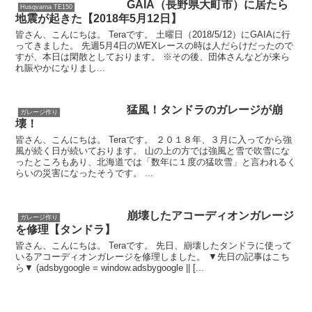
GAIA（長野県大町市）に居たら
Husqvarna TE150
地震が起きた【2018年5月12日】
皆さん、こんにちは。 Teraです。 土曜日（2018/5/12）にGAIAに行
ってきました。 先週5月4日のWEXレースの時は人だらけだったので
すが、本日は閑散としております。 ※その後、団体さんなどが来ら
れ賑やかになりまし...
猛風！タンドラのガレージが崩
ガレージ作り
壊！
皆さん、こんにちは。 Teraです。 ２０１８年、３月に入ってから強
風が続く日が続いております。 山の上の方では強風と雪で吹雪にな
ったところもあり、北海道では「数年に１度の猛吹雪」と言われるく
らいの災害になったそうです。 ...
崩壊したアコーディオンガレージ
ガレージ作り
を修理【タンドラ】
皆さん、こんにちは。 Teraです。 先日、崩壊したタンドラに使って
いるアコーディオンガレージを修理しました。 ▼先日の記事はこち
ら▼ (adsbygoogle = window.adsbygoogle || [...