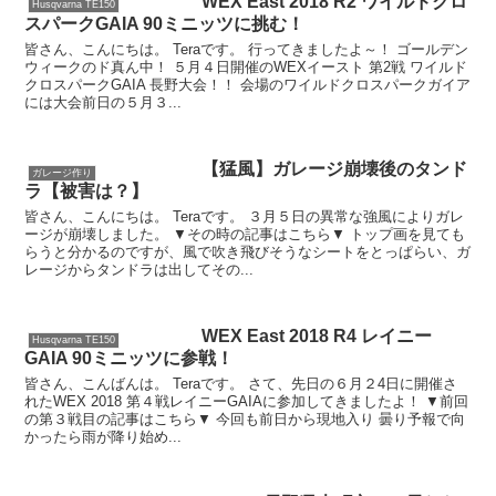
WEX East 2018 R2 ワイルドクロ
Husqvarna TE150
スパークGAIA 90ミニッツに挑む！
皆さん、こんにちは。 Teraです。 行ってきましたよ～！ ゴールデン
ウィークのド真ん中！ ５月４日開催のWEXイースト 第2戦 ワイルド
クロスパークGAIA 長野大会！！ 会場のワイルドクロスパークガイア
には大会前日の５月３...
【猛風】ガレージ崩壊後のタンド
ガレージ作り
ラ【被害は？】
皆さん、こんにちは。 Teraです。 ３月５日の異常な強風によりガレ
ージが崩壊しました。 ▼その時の記事はこちら▼ トップ画を見ても
らうと分かるのですが、風で吹き飛びそうなシートをとっぱらい、ガ
レージからタンドラは出してその...
WEX East 2018 R4 レイニー
Husqvarna TE150
GAIA 90ミニッツに参戦！
皆さん、こんばんは。 Teraです。 さて、先日の６月２4日に開催さ
れたWEX 2018 第４戦レイニーGAIAに参加してきましたよ！ ▼前回
の第３戦目の記事はこちら▼ 今回も前日から現地入り 曇り予報で向
かったら雨が降り始め...