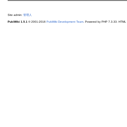
Site admin:
管理人
PukiWiki 1.5.1
© 2001-2016
PukiWiki Development Team
. Powered by PHP 7.3.33. HTML c