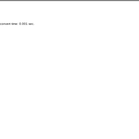
onvert time: 0.001 sec.